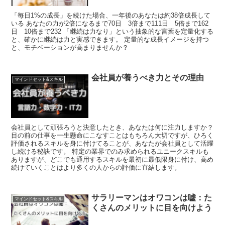
「毎日1%の成長」を続けた場合、一年後のあなたは約38倍成長して
いる あなたの力が2倍になるまで70日 3倍まで111日 5倍まで162
日 10倍まで232 「継続は力なり」という抽象的な言葉を定量化する
と、確かに継続は力と実感できます。 定量的な成長イメージを持つ
と、モチベーションが高まりませんか？
会社員が養うべき力とその理由
マインドセット&スキル
会社員として頑張ろうと決意したとき、あなたは何に注力しますか？
目の前の仕事を一生懸命にこなすことはもちろん大切ですが、ひろく
評価されるスキルを身に付けてることが、あなたが会社員として活躍
し続ける秘訣です。 特定の業界でのみ求められるユニークスキルも
ありますが、どこでも通用するスキルを最初に最低限身に付け、高め
続けていくことはより多くの人からの評価に直結します。
サラリーマンはオワコンは嘘：た
マインドセット&スキル
くさんのメリットに目を向けよう