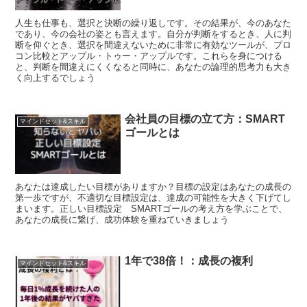
人生も仕事も、選択と決断の繰り返しです。その結果が、今のあなた
であり、今の会社の姿とも言えます。自分が判断をするとき、人に判
断を仰ぐとき、選択を間違えないために非常に有効なツールが、プロ
コン比較とアップル・トゥー・アップルです。これらを身につける
と、判断を間違えにくくなると同時に、あなたの論理的思考力も大き
く向上するでしょう
会社員の目標の立て方：SMART
マインドセット&スキル
ゴールとは
あなたは達成したい目標がありますか？目標の設定はあなたの成長の
第一歩ですが、不適切な目標設定は、達成の可能性を大きく下げてし
まいます。正しい目標設定 SMARTゴールの考え方を学ぶことで、
あなたの成長に繋げ、成功体験を重ねていきましょう
1年で38倍！：成長の複利
マインドセット&スキル